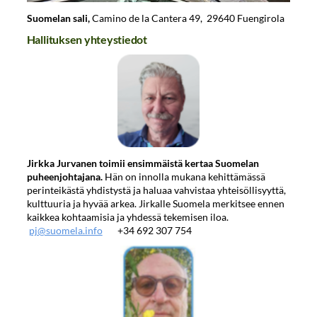
Suomelan sali,
Camino de la Cantera 49, 29640 Fuengirola
Hallituksen yhteystiedot
Jirkka Jurvanen toimii ensimmäistä kertaa Suomelan
puheenjohtajana.
Hän on innolla mukana kehittämässä
perinteikästä yhdistystä ja haluaa vahvistaa yhteisöllisyyttä,
kulttuuria ja hyvää arkea. Jirkalle Suomela merkitsee ennen
kaikkea kohtaamisia ja yhdessä tekemisen iloa.
pj@suomela.info
+34 692 307 754