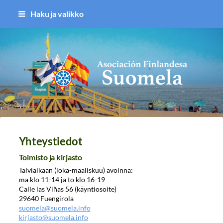
Siirry
Haku ja valikko
sivun
sisältöön
Asociación Finlandesa Suomela
Yhteystiedot
Toimisto ja kirjasto
Talviaikaan (loka-maaliskuu) avoinna:
ma klo 11-14 ja to klo 16-19
Calle las Viñas 56 (käyntiosoite)
29640 Fuengirola
suomela@suomela.info
kirjasto@suomela.info