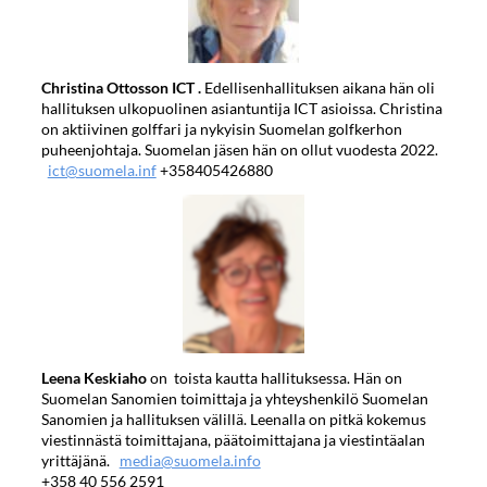
Christina Ottosson ICT .
Edellisenhallituksen aikana hän oli
hallituksen ulkopuolinen asiantuntija ICT asioissa. Christina
on aktiivinen golffari ja nykyisin Suomelan golfkerhon
puheenjohtaja. Suomelan jäsen hän on ollut vuodesta 2022.
ict@suomela.inf
+358405426880
Leena Keskiaho
on toista kautta hallituksessa. Hän on
Suomelan Sanomien toimittaja ja yhteyshenkilö Suomelan
Sanomien ja hallituksen välillä. Leenalla on pitkä kokemus
viestinnästä toimittajana, päätoimittajana ja viestintäalan
yrittäjänä.
media@suomela.info
+358 40 556 2591