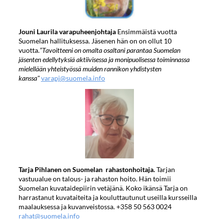
Jouni Laurila varapuheenjohtaja
Ensimmäistä vuotta
Suomelan hallituksessa. Jäsenen hän on on ollut 10
vuotta.
”Tavoitteeni on omalta osaltani parantaa Suomelan
jäsenten edellytyksiä aktiivisessa ja monipuolisessa toiminnassa
mielellään yhteistyössä muiden rannikon yhdistysten
kanssa"
varapj@suomela.info
Tarja Pihlanen
on Suomelan rahastonhoitaja.
Tarjan
vastuualue on talous- ja rahaston hoito. Hän toimii
Suomelan kuvataidepiirin vetäjänä. Koko ikänsä Tarja on
harrastanut kuvataiteita ja kouluttautunut useilla kursseilla
maalauksessa ja kuvanveistossa. +358 50 563 0024
rahat@suomela.info