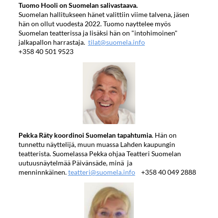
Tuomo Hooli on Suomelan salivastaava.
Suomelan hallitukseen hänet valittiin viime talvena, jäsen
hän on ollut vuodesta 2022. Tuomo nayttelee myös
Suomelan teatterissa ja lisäksi hän on "intohimoinen"
jalkapallon harrastaja.
tilat@suomela.info
+358 40 501 9523
Pekka Räty koordinoi Suomelan tapahtumia
. Hän on
tunnettu näyttelijä, muun muassa Lahden kaupungin
teatterista. Suomelassa Pekka ohjaa Teatteri Suomelan
uutuusnäytelmää Päivänsäde, minä ja
menninnkäinen.
teatteri@suomela.info
+358 40 049 2888