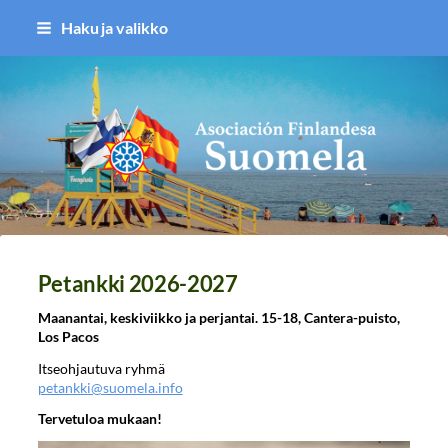
Siirry
Haku ja valikko
sivun
sisältöön
Asociación Finlandesa Suomela
Petankki 2026-2027
Maanantai, keskiviikko ja perjantai. 15-18, Cantera-puisto,
Los Pacos
Itseohjautuva ryhmä
petankki@suomela.info
Tervetuloa mukaan!