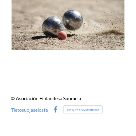
©
Asociación Finlandesa Suomela
Tietosuojaseloste
Tehty Yhdistysavaimella
Facebook