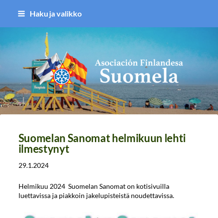
Siirry
Haku ja valikko
sivun
sisältöön
Asociación Finlandesa Suomela
Suomelan Sanomat helmikuun lehti
ilmestynyt
29.1.2024
Helmikuu 2024 Suomelan Sanomat on kotisivuilla
luettavissa ja piakkoin jakelupisteistä noudettavissa.