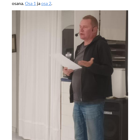
osana.
Osa 1
ja
osa 2
.