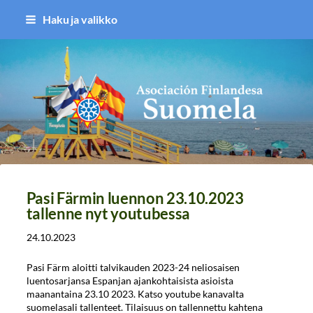
Siirry
Haku ja valikko
sivun
sisältöön
Asociación Finlandesa Suomela
Pasi Färmin luennon 23.10.2023
tallenne nyt youtubessa
24.10.2023
Pasi Färm aloitti talvikauden 2023-24 neliosaisen
luentosarjansa Espanjan ajankohtaisista asioista
maanantaina 23.10 2023. Katso youtube kanavalta
suomelasali tallenteet. Tilaisuus on tallennettu kahtena