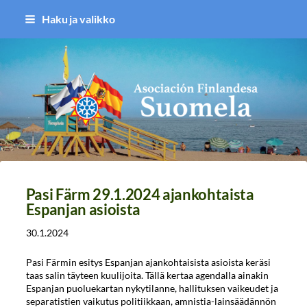
Siirry
Haku ja valikko
sivun
sisältöön
Asociación Finlandesa Suomela
Pasi Färm 29.1.2024 ajankohtaista
Espanjan asioista
30.1.2024
Pasi Färmin esitys Espanjan ajankohtaisista asioista keräsi
taas salin täyteen kuulijoita. Tällä kertaa agendalla ainakin
Espanjan puoluekartan nykytilanne, hallituksen vaikeudet ja
separatistien vaikutus politiikkaan, amnistia-lainsäädännön