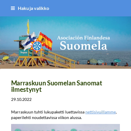
Siirry
Haku ja valikko
sivun
sisältöön
Asociación Finlandesa Suomela
Marraskuun Suomelan Sanomat
ilmestynyt
29.10.2022
Marraskuun tuhti lukupaketti luettavissa
nettisivuillamme
,
paperilehti noudettavissa viikon alussa.