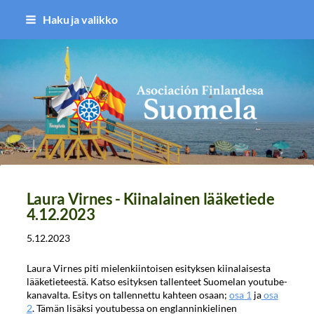
Siirry
Haku ja valikko
sivun
sisältöön
Asociación Finlandesa Suomela
Laura Virnes - Kiinalainen lääketiede
4.12.2023
5.12.2023
Laura Virnes piti mielenkiintoisen esityksen kiinalaisesta
lääketieteestä. Katso esityksen tallenteet Suomelan youtube-
kanavalta. Esitys on tallennettu kahteen osaan;
osa 1
ja
osa
2
. Tämän lisäksi youtubessa on englanninkielinen