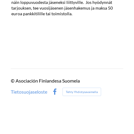
näin loppuvuodesta jäseneksi liittyville. Jos hyödynnät
tarjouksen, tee vuosijäsenen jäsenhakemus ja maksa 50
euroa pankkitilille tai toimistolla.
©
Asociación Finlandesa Suomela
Tietosuojaseloste
Tehty Yhdistysavaimella
Facebook