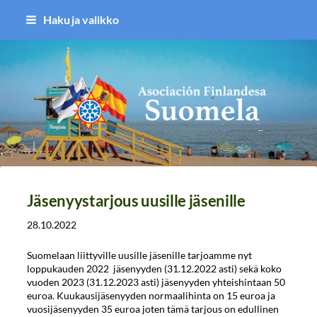
Siirry
Haku ja valikko
sivun
sisältöön
Asociación Finlandesa Suomela
Jäsenyystarjous uusille jäsenille
28.10.2022
Suomelaan liittyville uusille jäsenille tarjoamme nyt
loppukauden 2022 jäsenyyden (31.12.2022 asti) sekä koko
vuoden 2023 (31.12.2023 asti) jäsenyyden yhteishintaan 50
euroa. Kuukausijäsenyyden normaalihinta on 15 euroa ja
vuosijäsenyyden 35 euroa joten tämä tarjous on edullinen