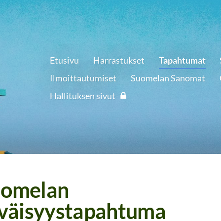
Etusivu
Harrastukset
Tapahtumat
Ilmoittautumiset
Suomelan Sanomat
Hallituksen sivut
uomelan
väisyystapahtuma