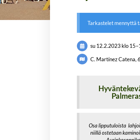
Tarkastelet mennyttä 
su 12.2.2023
klo 15
–
C. Martínez Catena, 
Hyväntekevä
Palmeras
Osa lipputuloista lahjo
niillä ostetaan kamino
Aurinkoranniko