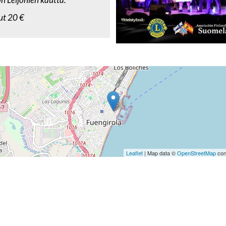
ut 20 €
Leaflet
| Map data ©
OpenStreetMap
con