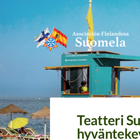
Siirry
sivun
sisältöön
Asociación Finlandesa Suomela
Teatteri S
hyvänteke