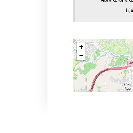
Lip
+
−