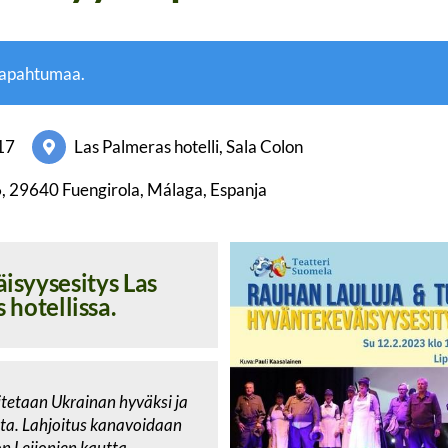
tapahtumaa.
17
Las Palmeras hotelli, Sala Colon
6, 29640 Fuengirola, Málaga, Espanja
isyysesitys Las
 hotellissa.
itetaan Ukrainan hyväksi ja
ita. Lahjoitus kanavoidaan
n Leijonien kautta.