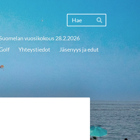
Haku
Hae
Suomelan vuosikokous 28.2.2026
Golf
Yhteystiedot
Jäsenyys ja edut