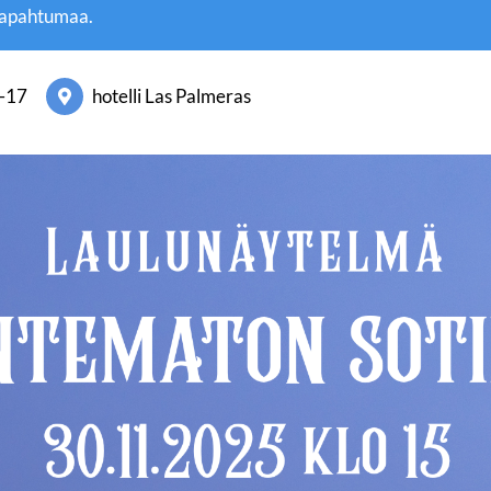
tapahtumaa.
–
17
hotelli Las Palmeras