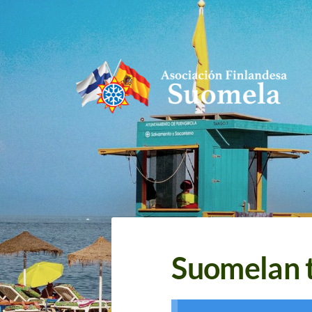
Siirry
sivun
sisältöön
Asociación Finlandesa Suomela
Suomelan t