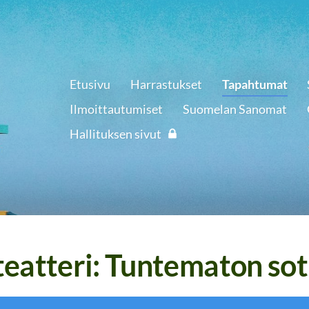
Etusivu
Harrastukset
Tapahtumat
Ilmoittautumiset
Suomelan Sanomat
Hallituksen sivut
eatteri: Tuntematon sot