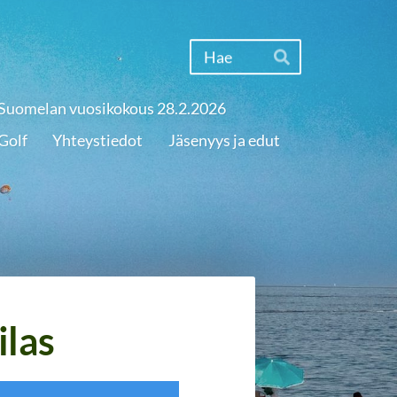
Haku
Hae
Suomelan vuosikokous 28.2.2026
Golf
Yhteystiedot
Jäsenyys ja edut
ilas