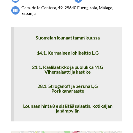
Cam. de la Cantera, 49, 29640 Fuengirola, Málaga,
Espanja
Suomelan lounaat tammikuussa
14.1. Kermainen lohikeitto L,G
21.1. Kaalilaatikko ja puolukka M,G
Vihersalaatti ja kastike
28.1. Stroganoff ja peruna L,G
Porkkanaraaste
Lounaan hinta 8 e sisältää salaatin, kotikaljan
ja sämpylän