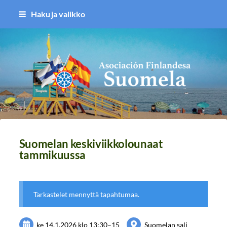
Siirry
Haku ja valikko
sivun
sisältöön
Asociación Finlandesa Suomela
Suomelan keskiviikkolounaat
tammikuussa
Tarkastelet mennyttä tapahtumaa.
ke 14.1.2026
klo 13:30
–
15
Suomelan sali