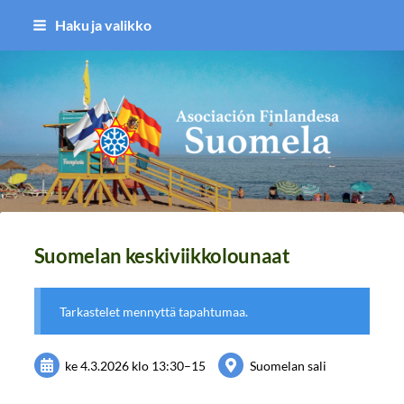
Siirry
Haku ja valikko
sivun
sisältöön
Asociación Finlandesa Suomela
Suomelan keskiviikkolounaat
Tarkastelet mennyttä tapahtumaa.
ke 4.3.2026
klo 13:30
–
15
Suomelan sali