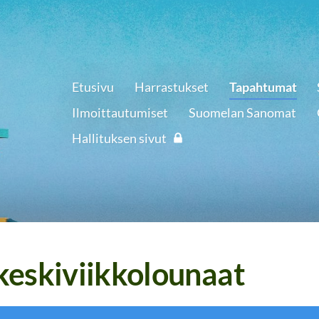
Etusivu
Harrastukset
Tapahtumat
Ilmoittautumiset
Suomelan Sanomat
Hallituksen sivut
keskiviikkolounaat