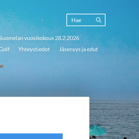
Haku
Hae
Suomelan vuosikokous 28.2.2026
Golf
Yhteystiedot
Jäsenyys ja edut