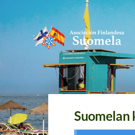
Siirry
sivun
sisältöön
Asociación Finlandesa Suomela
Suomelan 