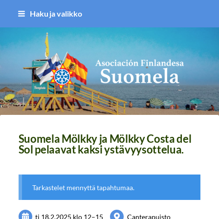
Siirry
Haku ja valikko
sivun
sisältöön
Asociación Finlandesa Suomela
Suomela Mölkky ja Mölkky Costa del
Sol pelaavat kaksi ystävyysottelua.
Tarkastelet mennyttä tapahtumaa.
ti 18.2.2025
klo 12
–
15
Canterapuisto