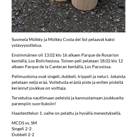
Suomela Mölkky ja Mölkky Costa del Sol pelaavat kaksi
ystävyysottelua.
Ensimmäinen oli 13.02 klo 16 alkaen Parque de Rosarion
kentällä, Los Bolichesissa. Toinen peli pelataan 18.02 klo 12
alkaen Parque de la Canteran kentällä, Los Pacosissa.
Pelimuotoina ovat singeli, dubbeli, trippeli ja neluri. Jokaista
pelataan neljä erää. Voitetusta erästä piste ja eniten pisteitä
kerännyt joukkue on voittaja.
Tervetuloa nauttimaan peleistä ja kannustamaan joukkueita
parempiin suorituksiin!
Haasteottelun 1. vaihe on pelattu ja hyvällä menestyksellä.
MCDS vs. SM
Singeli 2-2
Dubbeli 2-2