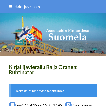
Siirry
Haku ja valikko
sivun
sisältöön
Asociación Finlandesa Suomela
Kirjailijavierailu Raija Oranen:
Ruhtinatar
Tarkastelet mennyttä tapahtumaa.
ma 3.11.2025
klo 16:30
–
17:45
Suomelan sali