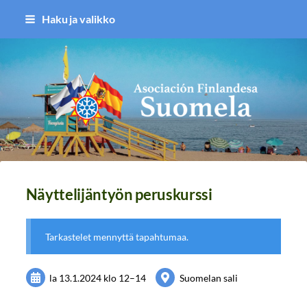
Siirry
Haku ja valikko
sivun
sisältöön
Asociación Finlandesa Suomela
Näyttelijäntyön peruskurssi
Tarkastelet mennyttä tapahtumaa.
la 13.1.2024
klo 12
–
14
Suomelan sali