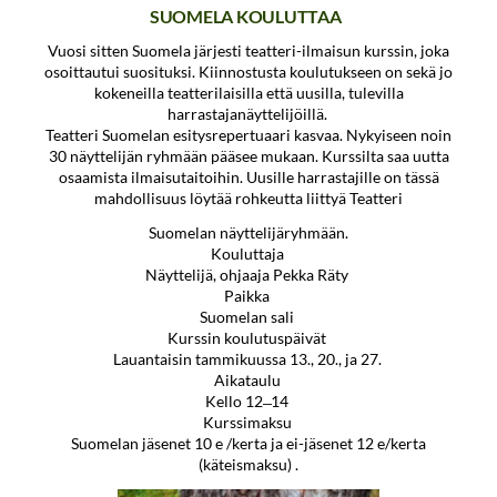
SUOMELA KOULUTTAA
⁠⁠⁠⁠⁠⁠⁠Vuosi sitten Suomela järjesti teatteri-ilmaisun kurssin, joka
osoittautui suosituksi. Kiinnostusta koulutukseen on sekä jo
kokeneilla teatterilaisilla että uusilla, tulevilla
harrastajanäyttelijöillä.
Teatteri Suomelan esitysrepertuaari kasvaa. Nykyiseen noin
30 näyttelijän ryhmään pääsee mukaan. Kurssilta saa uutta
osaamista ilmaisutaitoihin. Uusille harrastajille on tässä
mahdollisuus löytää rohkeutta liittyä Teatteri
Suomelan näyttelijäryhmään.
Kouluttaja
Näyttelijä, ohjaaja Pekka Räty
Paikka
Suomelan sali
Kurssin koulutuspäivät
Lauantaisin tammikuussa 13., 20., ja 27.
Aikataulu
Kello 12 ̶ 14
Kurssimaksu
Suomelan jäsenet 10 e /kerta ja ei-jäsenet 12 e/kerta
(käteismaksu) .