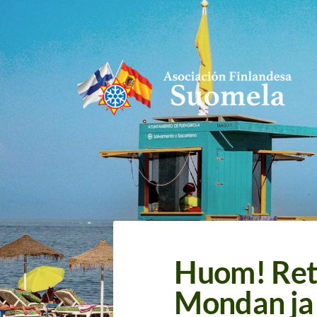
Siirry
sivun
sisältöön
Asociación Finlandesa Suomela
Huom! Ret
Mondan ja 