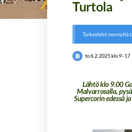
Turtola
Tarkastelet mennyttä 
to 6.2.2025
klo 9
–
17
Lähtö klo 9.00 Ga
Malvarrosalla, py
Supercorin edessä ja 