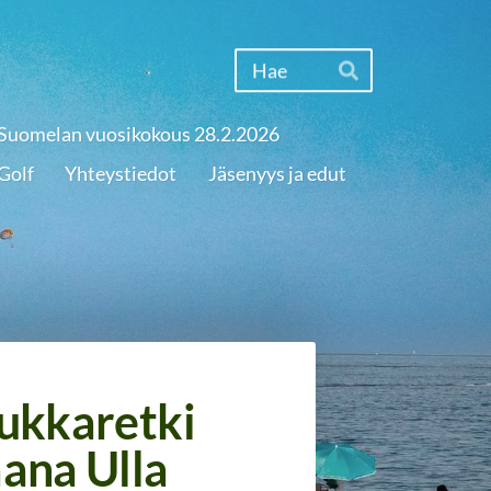
Haku
Hae
Suomelan vuosikokous 28.2.2026
Golf
Yhteystiedot
Jäsenyys ja edut
ukkaretki
ana Ulla