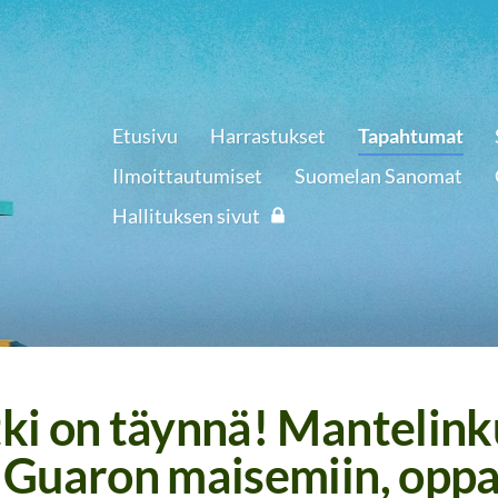
Etusivu
Harrastukset
Tapahtumat
Ilmoittautumiset
Suomelan Sanomat
Hallituksen sivut
ki on täynnä! Mantelink
Guaron maisemiin, oppa