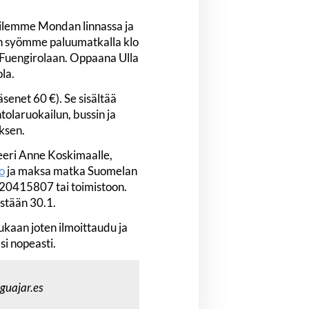
ilemme Mondan linnassa ja
an syömme paluumatkalla klo
 Fuengirolaan. Oppaana Ulla
la.
äsenet 60 €). Se sisältää
ntolaruokailun, bussin ja
ksen.
eeri Anne Koskimaalle,
o
ja maksa matka Suomelan
20415807 tai toimistoon.
stään 30.1.
kaan joten ilmoittaudu ja
i nopeasti.
uajar.es