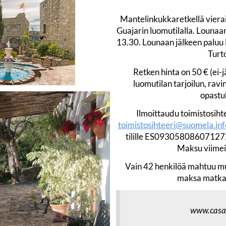
Mantelinkukkaretkellä viera
Guajarin luomutilalla. Louna
13.30. Lounaan jälkeen paluu
Turto
Retken hinta on 50 € (ei-j
luomutilan tarjoilun, ravi
opastu
Ilmoittaudu toimistosiht
toimistosihteeri@suomela.inf
tilille ES09305808607127
Maksu viimei
Vain 42 henkilöä mahtuu mu
maksa matkas
www.casag