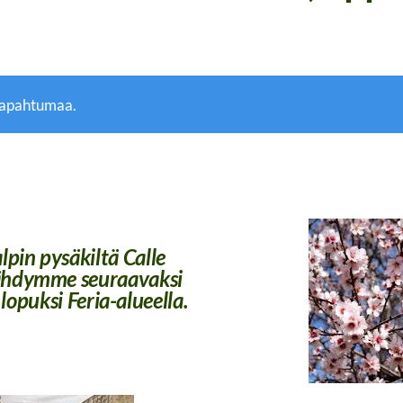
tapahtumaa.
lpin pysäkiltä Calle
sähdymme seuraavaksi
lopuksi Feria-alueella.