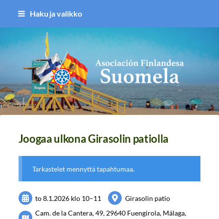
Siirry
Haku ja valikko
sivun
sisältöön
Asociación Finlandesa Suomela
Joogaa ulkona Girasolin patiolla
Tarkastelet mennyttä tapahtumaa.
to 8.1.2026
klo 10
–
11
Girasolin patio
Cam. de la Cantera, 49, 29640 Fuengirola, Málaga,