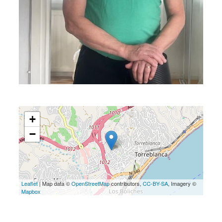
+
−
Leaflet
| Map data ©
OpenStreetMap
contributors,
CC-BY-SA
, Imagery ©
Mapbox