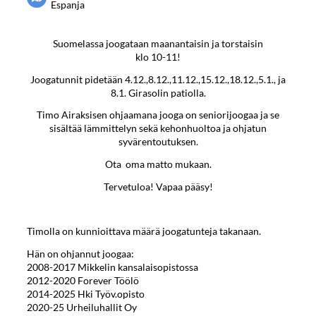
Espanja
Suomelassa joogataan maanantaisin ja torstaisin
klo 10-11!
Joogatunnit pidetään 4.12.,8.12.,11.12.,15.12.,18.12.,5.1., ja
8.1. Girasolin patiolla.
Timo Airaksisen ohjaamana jooga on seniorijoogaa ja se
sisältää lämmittelyn sekä kehonhuoltoa ja ohjatun
syvärentoutuksen.
Ota oma matto mukaan.
Tervetuloa! Vapaa pääsy!
Timolla on kunnioittava määrä joogatunteja takanaan.
Hän on ohjannut joogaa:
2008-2017 Mikkelin kansalaisopistossa
2012-2020 Forever Töölö
2014-2025 Hki Työv.opisto
2020-25 Urheiluhallit Oy