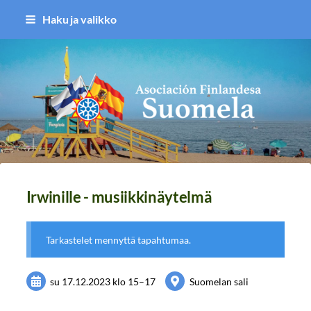
Siirry
Haku ja valikko
sivun
sisältöön
Asociación Finlandesa Suomela
Irwinille - musiikkinäytelmä
Tarkastelet mennyttä tapahtumaa.
su 17.12.2023
klo 15
–
17
Suomelan sali