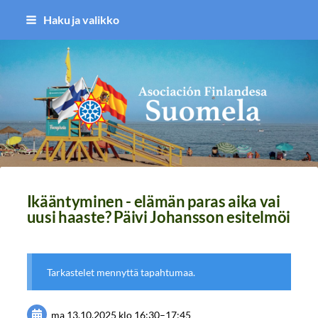
Siirry
Haku ja valikko
sivun
sisältöön
Asociación Finlandesa Suomela
Ikääntyminen - elämän paras aika vai
uusi haaste? Päivi Johansson esitelmöi
Tarkastelet mennyttä tapahtumaa.
ma 13.10.2025
klo 16:30
–
17:45