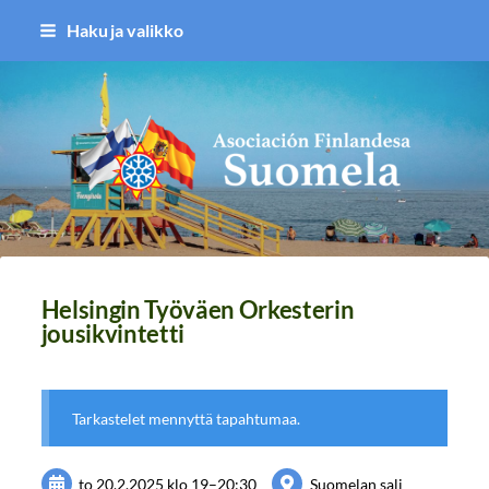
Siirry
Haku ja valikko
sivun
sisältöön
Asociación Finlandesa Suomela
Helsingin Työväen Orkesterin
jousikvintetti
Tarkastelet mennyttä tapahtumaa.
to 20.2.2025
klo 19
–
20:30
Suomelan sali