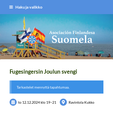
Siirry
Haku ja valikko
sivun
sisältöön
Asociación Finlandesa Suomela
Fugesingersin Joulun svengi
Tarkastelet mennyttä tapahtumaa.
to 12.12.2024
klo 19
–
21
Ravintola Kukko