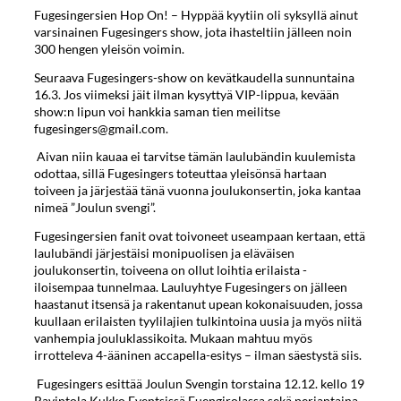
Fugesingersien Hop On! – Hyppää kyytiin oli syksyllä ainut
varsinainen Fugesingers show, jota ihasteltiin jälleen noin
300 hengen yleisön voimin.
Seuraava Fugesingers-show on kevätkaudella sunnuntaina
16.3. Jos viimeksi jäit ilman kysyttyä VIP-lippua, kevään
show:n lipun voi hankkia saman tien meilitse
fugesingers@gmail.com.
Aivan niin kauaa ei tarvitse tämän laulubändin kuulemista
odottaa, sillä Fugesingers toteuttaa yleisönsä hartaan
toiveen ja järjestää tänä vuonna joulukonsertin, joka kantaa
nimeä ”Joulun svengi”.
Fugesingersien fanit ovat toivoneet useampaan kertaan, että
laulubändi järjestäisi monipuolisen ja eläväisen
joulukonsertin, toiveena on ollut loihtia erilaista -
iloisempaa tunnelmaa. Lauluyhtye Fugesingers on jälleen
haastanut itsensä ja rakentanut upean kokonaisuuden, jossa
kuullaan erilaisten tyylilajien tulkintoina uusia ja myös niitä
vanhempia jouluklassikoita. Mukaan mahtuu myös
irrotteleva 4-ääninen accapella-esitys – ilman säestystä siis.
Fugesingers esittää Joulun Svengin torstaina 12.12. kello 19
Ravintola Kukko Eventsissä Fuengirolassa sekä perjantaina