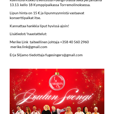
13.13. kello 18 Kymppipaikassa Torremolinoksessa.
Lipun hinta on 15 € ja lipunmyynnistä vastaavat
konserttipaikat itse.
Kannattaa hankkia liput hyvissä ajoin!
Lisätiedot/ haastattelut:
Merike Link taiteellinen johtaja +358 40 560 2960
merike.link@gmail.com
Erja Siljamo tiedottaja fugesingers@gmail.com