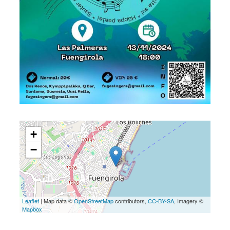
+
−
Leaflet
| Map data ©
OpenStreetMap
contributors,
CC-BY-SA
, Imagery ©
Mapbox