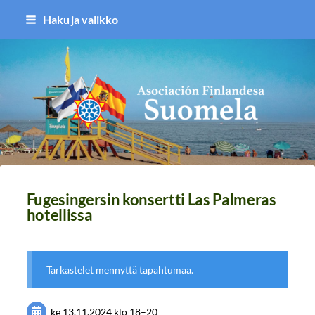
Siirry
Haku ja valikko
sivun
sisältöön
Asociación Finlandesa Suomela
Fugesingersin konsertti Las Palmeras
hotellissa
Tarkastelet mennyttä tapahtumaa.
ke 13.11.2024
klo 18
–
20