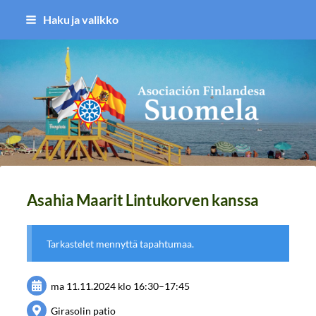
Siirry
Haku ja valikko
sivun
sisältöön
Asociación Finlandesa Suomela
Asahia Maarit Lintukorven kanssa
Tarkastelet mennyttä tapahtumaa.
ma 11.11.2024
klo 16:30
–
17:45
Girasolin patio