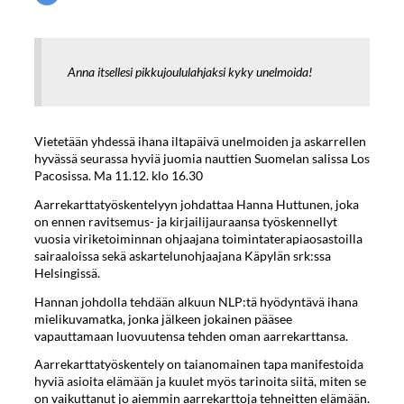
Anna itsellesi pikkujoululahjaksi kyky unelmoida!
Vietetään yhdessä ihana iltapäivä unelmoiden ja askarrellen
hyvässä seurassa hyviä juomia nauttien Suomelan salissa Los
Pacosissa. Ma 11.12. klo 16.30
Aarrekarttatyöskentelyyn johdattaa Hanna Huttunen, joka
on ennen ravitsemus- ja kirjailijauraansa työskennellyt
vuosia viriketoiminnan ohjaajana toimintaterapiaosastoilla
sairaaloissa sekä askartelunohjaajana Käpylän srk:ssa
Helsingissä.
Hannan johdolla tehdään alkuun NLP:tä hyödyntävä ihana
mielikuvamatka, jonka jälkeen jokainen pääsee
vapauttamaan luovuutensa tehden oman aarrekarttansa.
Aarrekarttatyöskentely on taianomainen tapa manifestoida
hyviä asioita elämään ja kuulet myös tarinoita siitä, miten se
on vaikuttanut jo aiemmin aarrekarttoja tehneitten elämään.