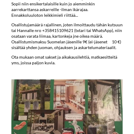
Sopii niin ensikertalaisille kuin jo aiemminkin
aarrekarttansa askarreille -ilman ikärajaa.
Ennakkoluuloton leikkimieli riittää...
Osallistujamäärä rajallinen, joten ilmoittaudu tähän kutsuun
tai Hannalle nro +358415109621 (txtari tai WhatsApp), niin
osataan varata liimaa, kartonkeja jne oikea määrä.
Osallistumismaksu Suomelan jäsenille 9€ (ei-jäsenet 10 €)
sisältää yhden juoman, ohjauksen ja askartelumateriaalit.
Ota mukaan omat sakset ja aikakausilehtiä, matkaesitteitä
yms, joissa paljon kuvia.