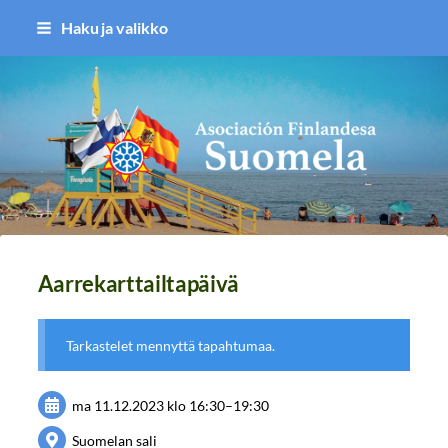
Siirry
Haku ja valikko
sivun
sisältöön
Asociación Finlandesa Suomela
Aarrekarttailtapäivä
Tarkastelet mennyttä tapahtumaa.
ma 11.12.2023
klo 16:30
–
19:30
Suomelan sali