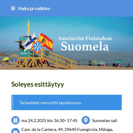
Siirry
Haku ja valikko
sivun
sisältöön
Asociación Finlandesa Suomela
Soleyes esittäytyy
Tarkastelet mennyttä tapahtumaa.
ma 24.2.2025
klo 16:30
–
17:45
Suomelan sali
Cam. de la Cantera, 49, 29640 Fuengirola, Málaga,