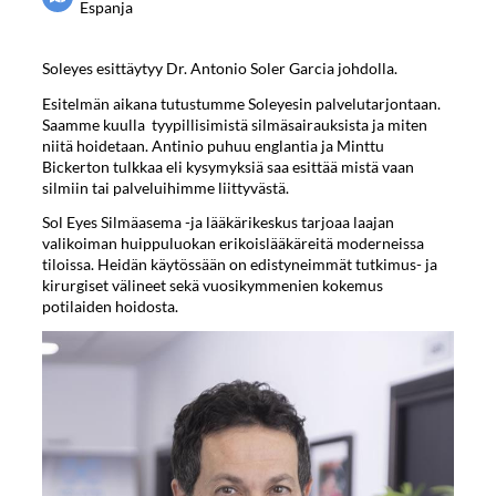
Espanja
Soleyes esittäytyy Dr. Antonio Soler Garcia johdolla.
Esitelmän aikana tutustumme Soleyesin palvelutarjontaan.
Saamme kuulla tyypillisimistä silmäsairauksista ja miten
niitä hoidetaan. Antinio puhuu englantia ja Minttu
Bickerton tulkkaa eli kysymyksiä saa esittää mistä vaan
silmiin tai palveluihimme liittyvästä.
Sol Eyes Silmäasema -ja lääkärikeskus tarjoaa laajan
valikoiman huippuluokan erikoislääkäreitä moderneissa
tiloissa. Heidän käytössään on edistyneimmät tutkimus- ja
kirurgiset välineet sekä vuosikymmenien kokemus
potilaiden hoidosta.