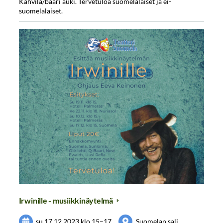
Kahvila/baari auki. Tervetuloa suomelalaiset ja ei-
suomelalaiset.
Irwinille - musiikkinäytelmä
su 17.12.2023
klo 15
–
17
Suomelan sali