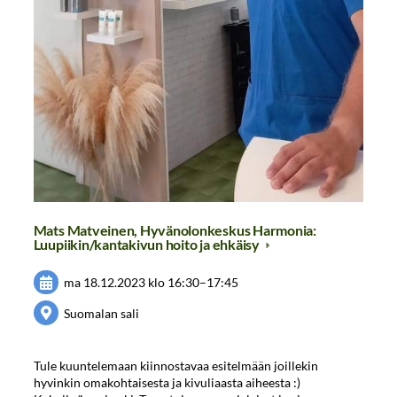
Mats Matveinen, Hyvänolonkeskus Harmonia:
Luupiikin/kantakivun hoito ja ehkäisy
ma 18.12.2023
klo 16:30
–
17:45
Suomalan sali
Tule kuuntelemaan kiinnostavaa esitelmään joillekin
hyvinkin omakohtaisesta ja kivuliaasta aiheesta :)