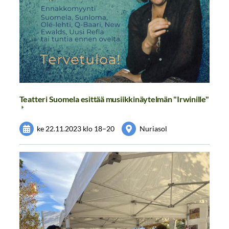
Teatteri Suomela esittää musiikkinäytelmän "Irwinille"
ke 22.11.2023
klo 18
–
20
Nuriasol