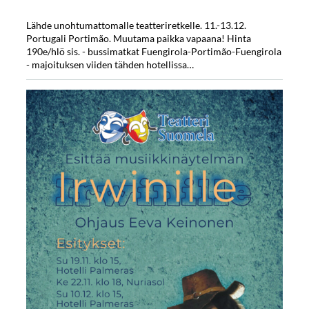
Lähde unohtumattomalle teatteriretkelle. 11.-13.12.
Portugali Portimão. Muutama paikka vapaana! Hinta
190e/hlö sis. - bussimatkat Fuengirola-Portimão-Fuengirola
- majoituksen viiden tähden hotellissa…