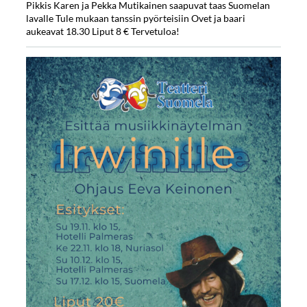
Pikkis Karen ja Pekka Mutikainen saapuvat taas Suomelan
lavalle Tule mukaan tanssin pyörteisiin Ovet ja baari
aukeavat 18.30 Liput 8 € Tervetuloa!