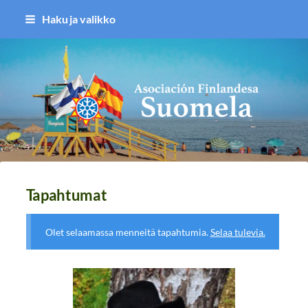
Siirry
Haku ja valikko
sivun
sisältöön
Asociación Finlandesa Suomela
Tapahtumat
Olet selaamassa menneitä tapahtumia.
Selaa tulevia.